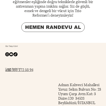
eğitmenler eşliğinde doğru tekniklerle güvenli bir
antrenman yapma imkânı sağlar. Siz de güçlü,
esnek ve dengeli bir vücut için Trio
Reformer’ı deneyimleyin!
HEMEN RANDEVU AL
Bizi Takip Edin!
+90 555 172 53 94
Fizyolo Beylikdüzü
İletişim
Adnan Kahveci Mahallesi
Yavuz Selim Bulvarı No: 23
Uyum Çarşı Avm Kat: 3
Daire:120 34528
Beylikdüzü/İSTANBUL